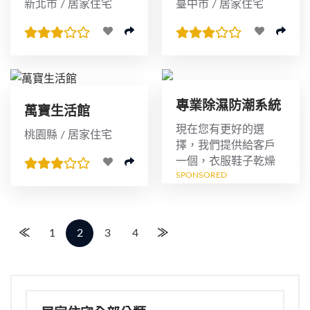
新北市 / 居家住宅
臺中市 / 居家住宅
專業除濕防潮系統
萬寶生活館
櫃訂製
現在您有更好的選
桃園縣 / 居家住宅
擇，我們提供給客戶
一個，衣服鞋子乾燥
SPONSORED
無霉的置放空間，客
戶可以依他的喜好，
與裝潢搭配，訂製一
個專屬除濕系統櫃，
≪
1
2
3
4
≫
讓"霉不在家"...