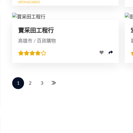
SPONSORED
除濕系統櫃，讓"霉不在家"...
寶采田工程行
高雄市 / 百貨購物
1
2
3
≫