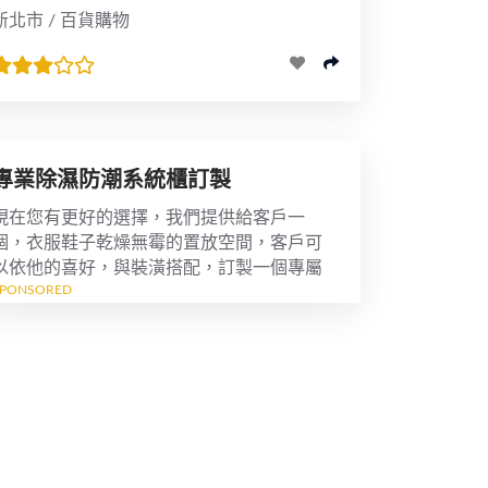
新北市 / 百貨購物
專業除濕防潮系統櫃訂製
現在您有更好的選擇，我們提供給客戶一
個，衣服鞋子乾燥無霉的置放空間，客戶可
以依他的喜好，與裝潢搭配，訂製一個專屬
SPONSORED
除濕系統櫃，讓"霉不在家"...