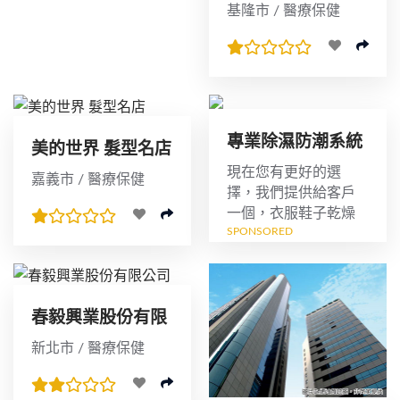
基隆市 / 醫療保健
專業除濕防潮系統
美的世界 髮型名店
櫃訂製
現在您有更好的選
嘉義市 / 醫療保健
擇，我們提供給客戶
一個，衣服鞋子乾燥
SPONSORED
無霉的置放空間，客
戶可以依他的喜好，
與裝潢搭配，訂製一
個專屬除濕系統櫃，
讓"霉不在家"...
春毅興業股份有限
公司
新北市 / 醫療保健