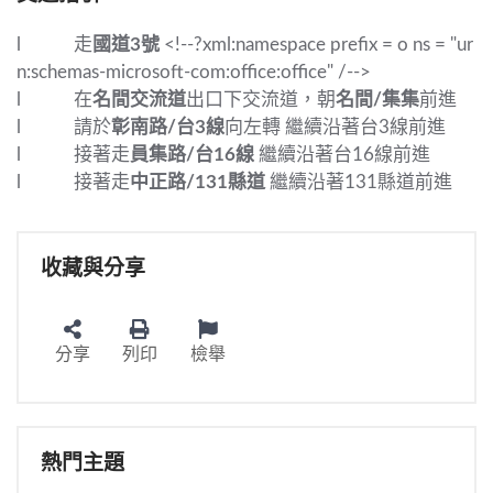
l
走
國道
3
號
<!--?xml:namespace prefix = o ns = "ur
n:schemas-microsoft-com:office:office" /-->
l
在
名間交流道
出口下交流道，朝
名間
/
集集
前進
l
請於
彰南路
/
台
3
線
向左轉
繼續沿著台
3
線前進
l
接著走
員集路
/
台
16
線
繼續沿著台
16
線前進
l
接著走
中正路
/131
縣道
繼續沿著
131
縣道前進
收藏與分享
分享
列印
檢舉
熱門主題