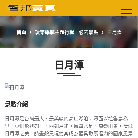
首頁
最新店家
首頁
玩樂導航主題行程 - 必去景點
日月潭
吃喝玩樂
工商服務
日月潭
玩樂導航主題行程
免費刊登
一頁式黃頁
聯絡我們
景點介紹
日月潭是台灣最大、最美麗的高山湖泊，潭面以拉魯島為
界，東側形狀如日、西如月鉤。氤氳水氣、層疊山景，造就
日月潭之美，詩畫般意境使其成為最具發展潛力的國家風景