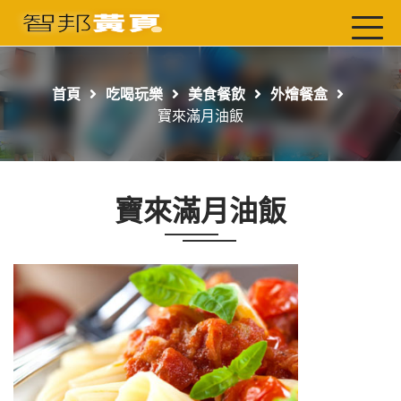
首頁
最新店家
首頁
吃喝玩樂
美食餐飲
外燴餐盒
吃喝玩樂
寶來滿月油飯
工商服務
玩樂導航主題行程
寶來滿月油飯
免費刊登
一頁式黃頁
聯絡我們