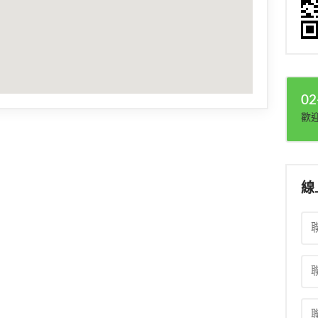
02
歡
線