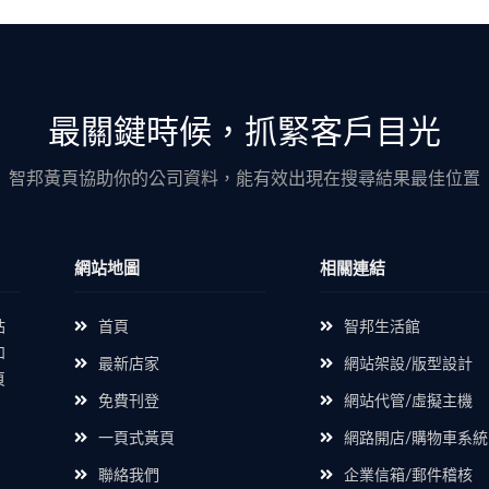
最關鍵時候，抓緊客戶目光
智邦黃頁協助你的公司資料，能有效出現在搜尋結果最佳位置
網站地圖
相關連結
站
首頁
智邦生活館
如
最新店家
網站架設/版型設計
頁
免費刊登
網站代管/虛擬主機
一頁式黃頁
網路開店/購物車系統
聯絡我們
企業信箱/郵件稽核