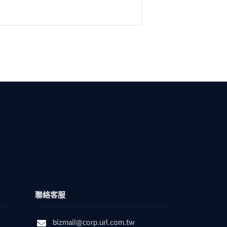
聯絡客服
bizmail@corp.url.com.tw