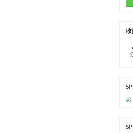
收
S
S