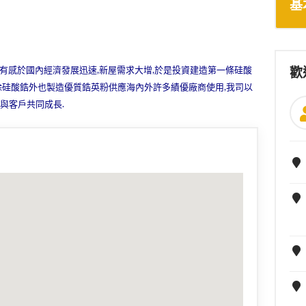
基
3年有感於國內經濟發展迅速,新屋需求大增,於是投資建造第一條硅酸
歡
,除硅酸鋯外也製造優質鋯英粉供應海內外許多績優廠商使用,我司以
與客戶共同成長.