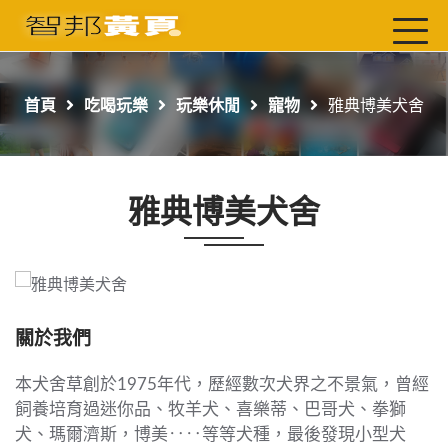
首頁
最新店家
首頁
吃喝玩樂
玩樂休閒
寵物
雅典博美犬舍
吃喝玩樂
工商服務
雅典博美犬舍
玩樂導航主題行程
免費刊登
一頁式黃頁
聯絡我們
關於我們
本犬舍草創於1975年代，歷經數次犬界之不景氣，曾經
飼養培育過迷你品、牧羊犬、喜樂蒂、巴哥犬、拳獅
犬、瑪爾濟斯，博美‥‥等等犬種，最後發現小型犬