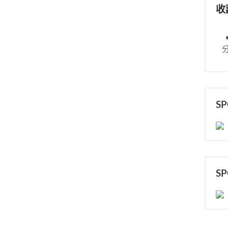
收
S
S