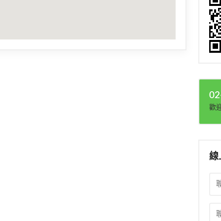
02
歡
線