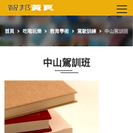
首頁
最新店家
首頁
吃喝玩樂
教育學術
駕駛訓練
中山駕訓班
吃喝玩樂
工商服務
中山駕訓班
玩樂導航主題行程
免費刊登
一頁式黃頁
聯絡我們