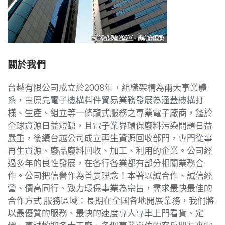
關於我們
台越有限公司成立於
2008
年，組織架構為兩大事業體
系，由原先電子機構料件貿易業務發展為涵蓋機構打
樣、生產、組立等一條龍式服務之專業電子廠商，鑑於
全球資源日益短缺，且電子業界環保廢料污染問題日益
嚴重，後續台越公司成立再生資源回收部門，
專門從事
再生資源、廢品廢料回收、加工、利用的企業。公司經
過多年的良性發展，在各行各業都有部分相關業務合
作。公司把信譽作為首要理念！本著以誠合作、誠信經
營、價高同行、致力環保事業為宗旨，尋求最快最佳的
合作方式
服務區域：長期在全國各地開展業務，我們將
以最優質的服務、最快的速度專人專車上門看貨、定