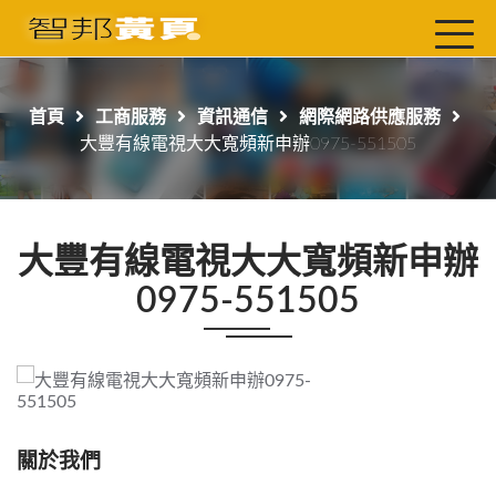
首頁
最新店家
首頁
工商服務
資訊通信
網際網路供應服務
吃喝玩樂
大豐有線電視大大寬頻新申辦0975-551505
工商服務
玩樂導航主題行程
大豐有線電視大大寬頻新申辦
免費刊登
0975-551505
一頁式黃頁
聯絡我們
關於我們