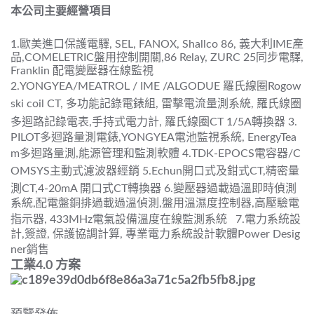
本公司主要經營項目
1.歐美進口保護電驛, SEL, FANOX, Shallco 86, 義大利IME產
品,COMELETRIC盤用控制開關,86 Relay, ZURC 25同步電驛,
Franklin 配電變壓器在線監視
2.YONGYEA/MEATROL / IME /ALGODUE 羅氏線圈Rogow
ski coil CT, 多功能記錄電錶組, 雷擊電流量測系統, 羅氏線圈
多迴路記錄電表,手持式電力計, 羅氏線圈CT 1/5A轉換器
3.
PILOT多迴路量測電錶,YONGYEA電池監視系統, EnergyTea
m多迴路量測,能源管理和監測軟體
4.
TDK-EPOCS電容器/C
OMSYS主動式濾波器經銷
5.Echun開口式及鉗式CT,精密量
測CT,4-20mA 開口式CT轉換器
6.變壓器過載過溫即時偵測
系統,配電盤銅排過載過溫偵
測,
盤用溫濕度控制器,高壓驗電
指示器, 433MHz
電
氣設備溫度在線監測系統
7.電力系統設
計,簽證, 保護協調計算, 專業電力系統設計軟體Power Desig
ner銷售
工業4.0 方案