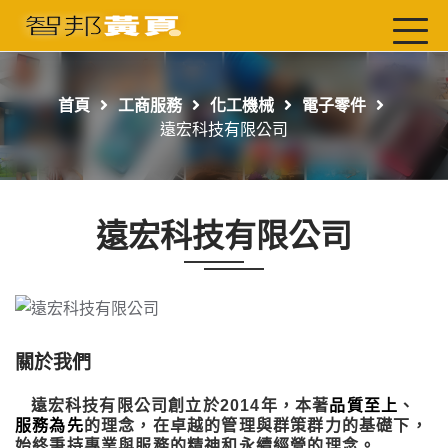
首頁
最新店家
首頁
工商服務
化工機械
電子零件
吃喝玩樂
遠宏科技有限公司
工商服務
玩樂導航主題行程
遠宏科技有限公司
免費刊登
一頁式黃頁
聯絡我們
關於我們
遠宏科技有限公司創立於2014年，本著
、
品質至上
的理念，在卓越的管理與群策群力的基礎下，
服務為先
始終秉持專業與服務的精神和永續經營的理念。