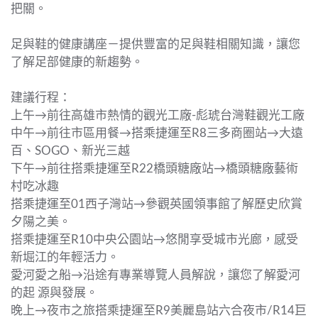
把關。
足與鞋的健康講座－提供豐富的足與鞋相關知識，讓您
了解足部健康的新趨勢。
建議行程：
上午→前往高雄市熱情的觀光工廠-彪琥台灣鞋觀光工廠
中午→前往市區用餐→搭乘捷運至R8三多商圈站→大遠
百、SOGO、新光三越
下午→前往搭乘捷運至R22橋頭糖廠站→橋頭糖廠藝術
村吃冰趣
搭乘捷運至01西子灣站→參觀英國領事館了解歷史欣賞
夕陽之美。
搭乘捷運至R10中央公園站→悠閒享受城市光廊，感受
新堀江的年輕活力。
愛河愛之船→沿途有專業導覽人員解說，讓您了解愛河
的起 源與發展。
晚上→夜市之旅搭乘捷運至R9美麗島站六合夜市/R14巨