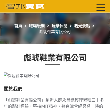
首頁
最新店家
首頁
吃喝玩樂
玩樂休閒
觀光景點
吃喝玩樂
彪琥鞋業有限公司
工商服務
玩樂導航主題行程
彪琥鞋業有限公司
免費刊登
一頁式黃頁
聯絡我們
關於我們
「彪琥鞋業有限公司」創辦人薛永昌總經理累積三十多
年的製鞋經驗，堅持MIT精神，將台灣曾經興盛一時的