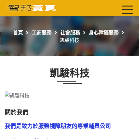
首頁
最新店家
首頁
工商服務
社會服務
身心障礙服務
吃喝玩樂
凱駿科技
工商服務
玩樂導航主題行程
凱駿科技
免費刊登
一頁式黃頁
聯絡我們
關於我們
我們是致力於服務視障朋友的專業輔具公司