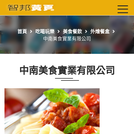
首頁
最新店家
首頁
吃喝玩樂
美食餐飲
外燴餐盒
吃喝玩樂
中南美食實業有限公司
工商服務
玩樂導航主題行程
中南美食實業有限公司
免費刊登
一頁式黃頁
聯絡我們