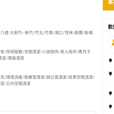
基
歡
/八德
大新竹─新竹/竹北/竹東/湖口/芎林/新豐/新埔
食/保母服務/衣物清潔/小孩陪伴/老人陪伴/煮月子
清潔/煮飯清潔
洗/環境消毐/無塵室清潔/辦公室清潔/商業空間清潔/
清潔/公共空間清潔