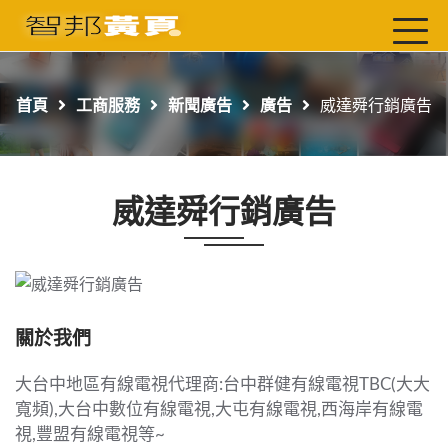
首頁
最新店家
首頁
工商服務
新聞廣告
廣告
威達舜行銷廣告
吃喝玩樂
工商服務
威達舜行銷廣告
玩樂導航主題行程
免費刊登
一頁式黃頁
聯絡我們
關於我們
大台中地區有線電視代理商:台中群健有線電視TBC(大大
寬頻),大台中數位有線電視,大屯有線電視,西海岸有線電
視,豐盟有線電視等~