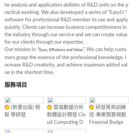
he analysis and application abilities of R&D units on the p
ractical working. We also developed a series of “EasyU-”
software for professional R&D member to use and apply
quickly. Clients can increase business competitiveness in
the industry through our service and we can create value
for our clients through our expertise.
Our mission is: “
”. We can help custo
Easy, Efficiency and Value
mers grasp the essence of the professional knowledge, i
ncrease R&D creativity, and achieve maximum added val
ue in the shortest time.
服務項目
(新書出版) 輕
雲端數據分析
研發菁英訓練
鬆 學研發
軟體設計開發 Clo
班-專案預算規劃
ud Computing D
Financial Budge