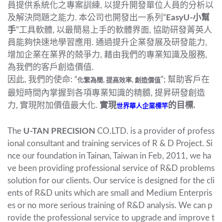
員提供系統化之專案訓練, 以提升開發單位人員的分析以
及解決問題之能力. 本公司也開發出一系列“
EasyU-小幫
手
”工具軟體, 以最簡易上手的軟體界面, 協助研發菁英人
員能夠快速地學習應用. 通過提升企業發展及研發能力,
增加企業在業界的兢爭力, 藉由我們的專業知識及服務,
為我們的客戶創造價值.
因此, 我們的使命: “
”; 幫助客戶在
化繁為簡, 提高效率, 創造價值
最短時間內掌握到各項專業知識的精髓, 提昇研發創造
力, 實現附加價值最大化.
實現
的目標.
世界華人企業標竿
The
U-TAN PRECISION
CO.LTD. is a provider of profess
ional consultant and training services of R & D Project. Si
nce our foundation in Tainan, Taiwan in Feb, 2011, we ha
ve been providing professional service of R&D problems
solution for our clients. Our service is designed for the cli
ents of R&D units which are small and Medium Enterpris
es or no more serious training of R&D analysis. We can p
rovide the professional service to upgrade and improve t