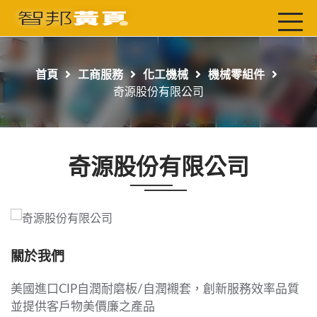
首頁
最新店家
首頁
工商服務
化工機械
機械零組件
吃喝玩樂
奇源股份有限公司
工商服務
玩樂導航主題行程
奇源股份有限公司
免費刊登
一頁式黃頁
聯絡我們
關於我們
美國進口CIP自潤耐磨板/自潤襯套，創新服務效率品質
並提供客戶物美價廉之產品