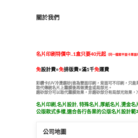
關於我們
名片印刷特價中..1盒只要40元起
（同一檔案平面卡單面
免
設計費
●
免
排版費
●
滿1千
免
運費
彩鑽卡(UV冷燙磨砂)皆為雙面印刷，背面可不印刷，只
取代傳統名片上霧膜後再做燙金或局部光。
磨砂部分可以取代霧膜效果，非磨砂部分有局部光效果，
名片印刷,名片設計, 特殊名片,厚紙名片,燙金名
公版款式多樣,適合各行各業的公版名片設計範
公司地圖