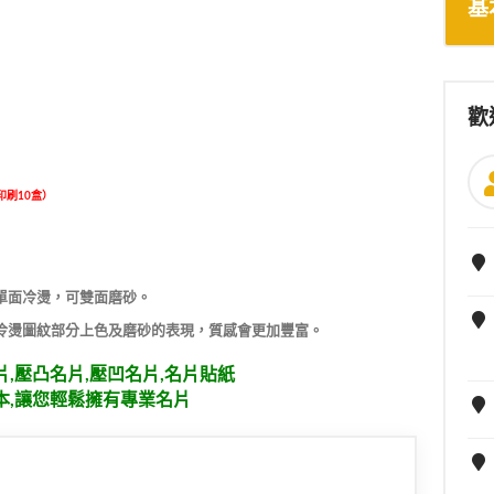
基
歡
印刷10盒）
能單面冷燙，可雙面磨砂。
冷燙圖紋部分上色及磨砂的表現，質感會更加豐富。
片,壓凸名片,壓凹名片,名片貼紙
本,讓您輕鬆擁有專業名片