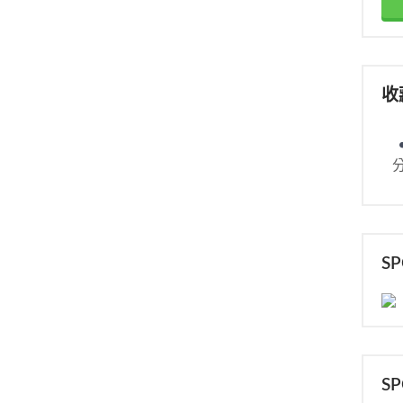
收
S
S