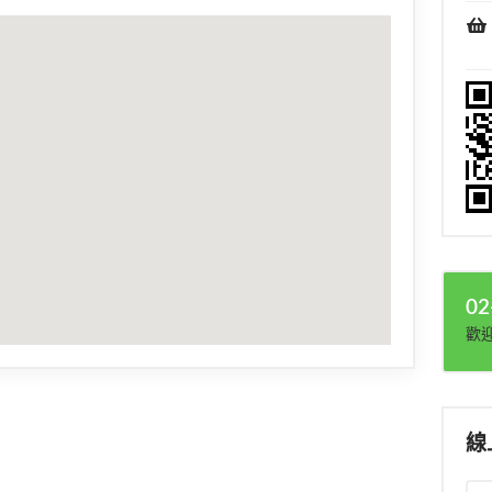
02
歡
線