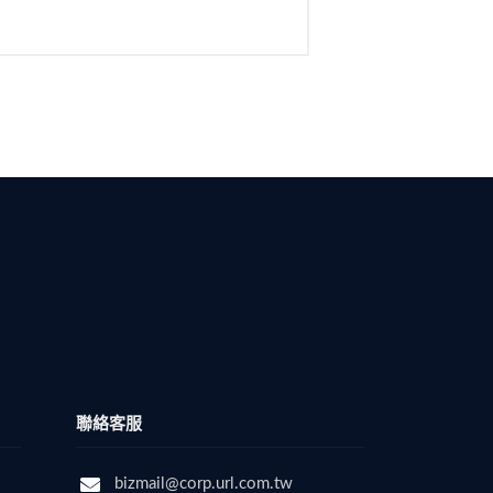
聯絡客服
bizmail@corp.url.com.tw