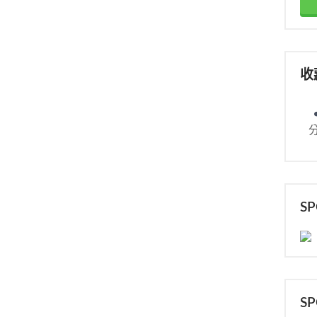
收
S
S