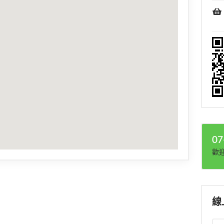
07
歡
線