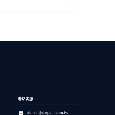
聯絡客服
bizmail@corp.url.com.tw