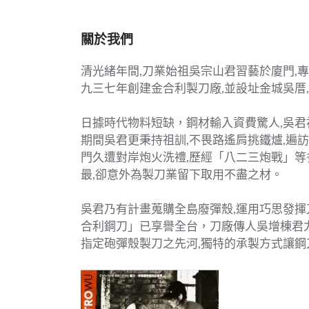
關於我們
清光緒年間,刀業始祖吳宗山君習藝於廈門,
九三七年創建金合利製刀廠,並設址金城吳厝
日據時代物料短缺，鋼材輸入資費驚人,吳君
期間吳君更秉持祖訓,不畏路遙肩挑鐵爐,遍
門久遭對岸炮火洗禮,歷經「八二三炮戰」等
最,卻意外為製刀業留下取用不盡之材。
吳君乃有計畫蒐購全島廢彈殼,運用巧思發揮
合利鋼刀」已享譽全台，刀廠傳人吳增棟君力
指定砲彈殼製刀之先河,獨特的承製方式讓鋼