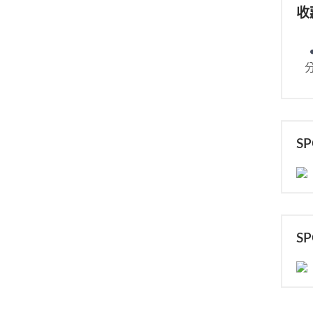
收
S
S