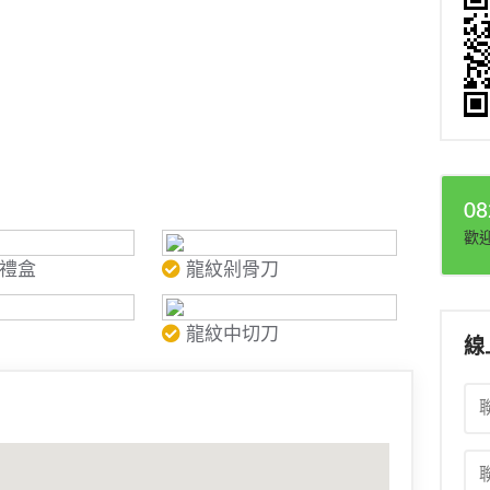
08
歡
禮盒
龍紋剁骨刀
龍紋中切刀
線