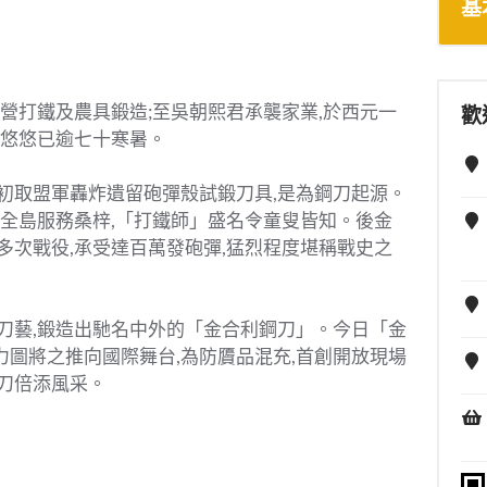
基
專營打鐵及農具鍛造;至吳朝熙君承襲家業,於西元一
歡
,悠悠已逾七十寒暑。
初取盟軍轟炸遺留砲彈殼試鍛刀具,是為鋼刀起源。
訪全島服務桑梓,「打鐵師」盛名令童叟皆知。後金
多次戰役,承受達百萬發砲彈,猛烈程度堪稱戰史之
刀藝,鍛造出馳名中外的「金合利鋼刀」。今日「金
圖將之推向國際舞台,為防贗品混充,首創開放現場
刀倍添風采。