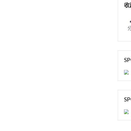
收
S
S