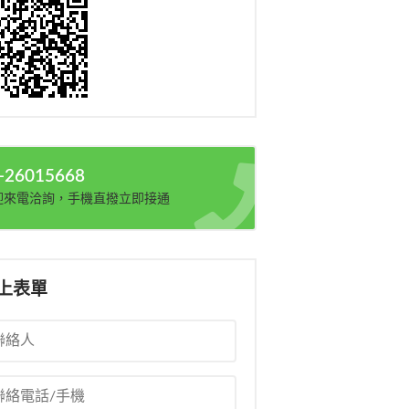
-26015668
迎來電洽詢，手機直撥立即接通
上表單