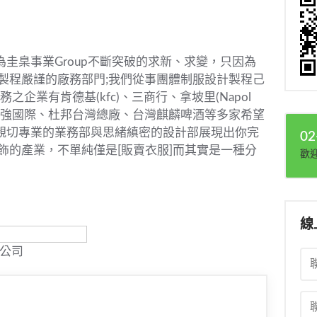
圭臬事業Group不斷突破的求新、求變，只因為
製程嚴謹的廠務部門;我們從事團體制服設計製程己
企業有肯德基(kfc)、三商行、拿坡里(Napol
n衛星導航、聯強國際、杜邦台灣總廠、台灣麒麟啤酒等多家希望
親切專業的業務部與思緒縝密的設計部展現出你完
02
飾的產業，不單純僅是[販賣衣服]而其實是一種分
歡
線
公司