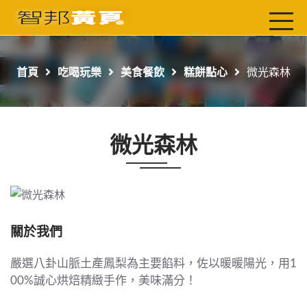
首頁
最新店家
首頁
吃喝玩樂
美食餐飲
糕餅點心
微光森林
吃喝玩樂
工商服務
微光森林
玩樂導航主題行程
免費刊登
一頁式黃頁
聯絡我們
關於我們
嚴選八卦山脈土產鳳梨為主要餡料，佐以暖暖陽光，用1
00%誠心烘焙精緻手作，美味滿分！