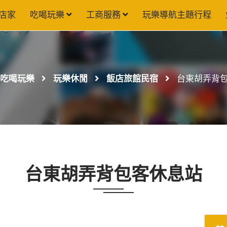
店家
吃喝玩樂
工商服務
玩樂導航主題行程
吃喝玩樂
玩樂休閒
飯店旅館民宿
台東胡弄背
台東胡弄背包客休息站