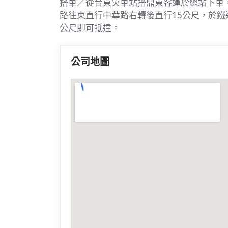
搭車／從台東火車站搭鼎東客運於總站下車
路往東直行中華路右轉後直行15公尺，於鐵
公尺即可抵達。
公司地圖