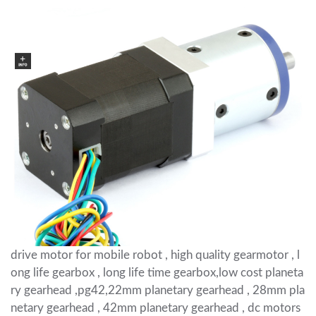
drive motor for mobile robot , high quality gearmotor , l
ong life gearbox , long life time gearbox,low cost planeta
ry gearhead ,pg42,22mm planetary gearhead , 28mm pla
netary gearhead , 42mm planetary gearhead , dc motors