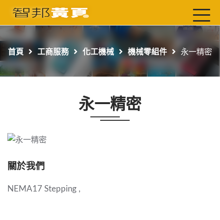
首頁
最新店家
首頁
工商服務
化工機械
機械零組件
永一精密
吃喝玩樂
工商服務
永一精密
玩樂導航主題行程
免費刊登
一頁式黃頁
聯絡我們
關於我們
NEMA17 Stepping ,