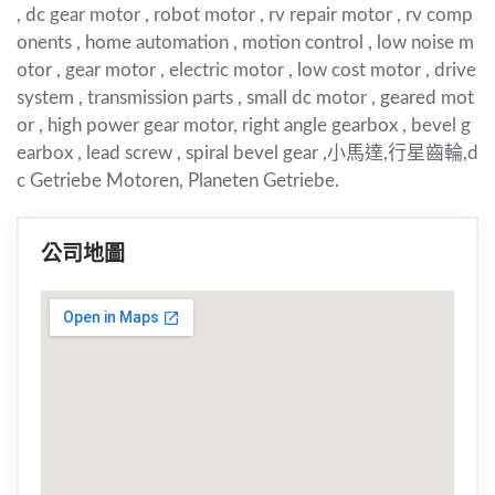
, dc gear motor , robot motor , rv repair motor , rv comp
onents , home automation , motion control , low noise m
otor , gear motor , electric motor , low cost motor , drive
system , transmission parts , small dc motor , geared mot
or , high power gear motor, right angle gearbox , bevel g
earbox , lead screw , spiral bevel gear ,小馬達,行星齒輪,d
c Getriebe Motoren, Planeten Getriebe.
公司地圖