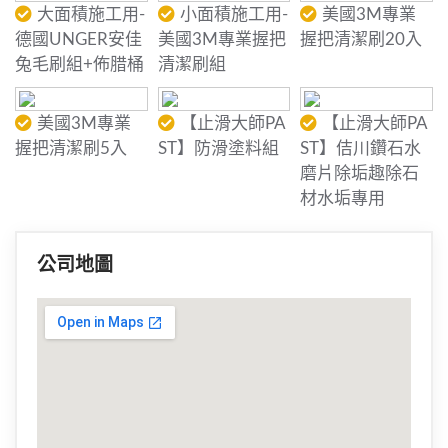
大面積施工用-
小面積施工用-
美國3M專業
德國UNGER安佳
美國3M專業握把
握把清潔刷20入
兔毛刷組+佈腊桶
清潔刷組
美國3M專業
【止滑大師PA
【止滑大師PA
握把清潔刷5入
ST】防滑塗料組
ST】佶川鑽石水
磨片除垢趣除石
材水垢專用
公司地圖