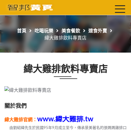
首頁
最新店家
首頁
吃喝玩樂
美食餐飲
速食外賣
吃喝玩樂
緯大雞排飲料專賣店
工商服務
玩樂導航主題行程
緯大雞排飲料專賣店
免費刊登
一頁式黃頁
聯絡我們
關於我們
www.
緯大雞排.tw
緯大雞排官網：
由劉紹緯先生於民國95年9月成立至今，傳承景美著名的張媽媽雞排口