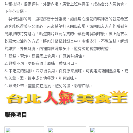
味和技術，獨家調味，外酥內嫩，廣受上班族喜愛，成為台北人氣美食，
下午茶首選。
製作雞排的每一道程序皆十分重視，如此用心經營的精神為的就是希望
顧客能吃得美味又開心，未來希望打入國際市場，讓國際友人亦能嚐到台
灣雞排的特有魅力！精選肉片以高品質的中藥粉醃製調味後，裹上麵衣以
乾粉大火油炸的方式，將肉汁緊緊封鎖其中，嚐嫩多汁、不覺油膩。起鍋
的雞排，外皮酥脆，內裡肉質滑嫩多汁，還有觸動食慾的微香。
1. 新鮮、現炸，建議馬上食用，口感美味絕佳。
2. 雞排不切，更保有原汁原味，香酥可口。
3. 未吃完的雞排，冷涼後食用，保有原來風味，可再用烤箱回溫食用，或
加入羹、湯、麵中或其他餐點，別具滋味。
4. 雞排外帶，盡量使它透氣，避免悶濕，影響口感。
服務項目