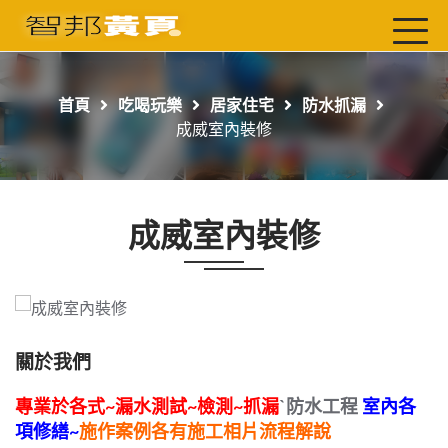
首頁
最新店家
首頁
吃喝玩樂
居家住宅
防水抓漏
吃喝玩樂
成威室內裝修
工商服務
玩樂導航主題行程
成威室內裝修
免費刊登
一頁式黃頁
聯絡我們
關於我們
專業於各式~漏水測試~檢測~抓漏
`防水工程
室內各
項修繕~
施作案例各有施工相片流程解說