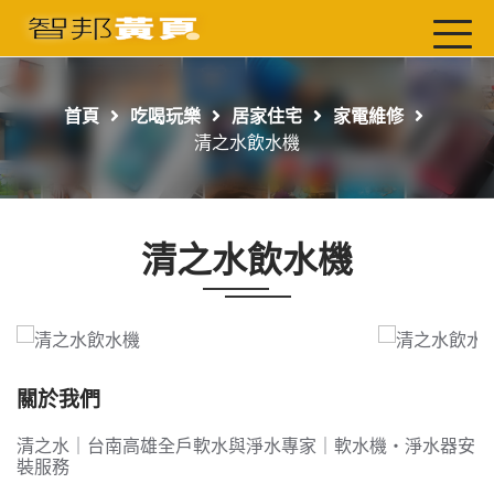
首頁
最新店家
首頁
吃喝玩樂
居家住宅
家電維修
吃喝玩樂
清之水飲水機
工商服務
玩樂導航主題行程
清之水飲水機
免費刊登
一頁式黃頁
聯絡我們
關於我們
清之水｜台南高雄全戶軟水與淨水專家｜軟水機・淨水器安
裝服務