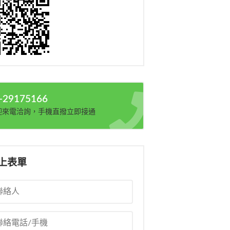
-29175166
迎來電洽詢，手機直撥立即接通
上表單