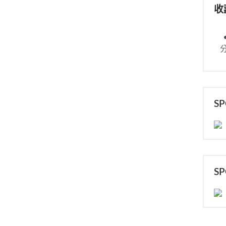
收
S
S