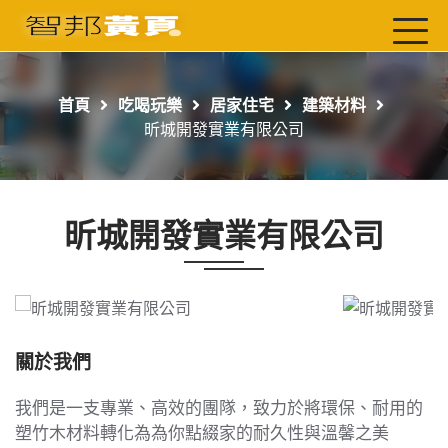
首頁
最新店家
首頁
吃喝玩樂
居家住宅
建築材料
吃喝玩樂
昕城開發實業有限公司
工商服務
玩樂導航主題行程
昕城開發實業有限公司
免費刊登
一頁式黃頁
聯絡我們
關於我們
我們是一支專業、高效的團隊，致力於將環保、耐用的
塑竹木材料轉化為為你點綴家的耐久性與溫馨之美