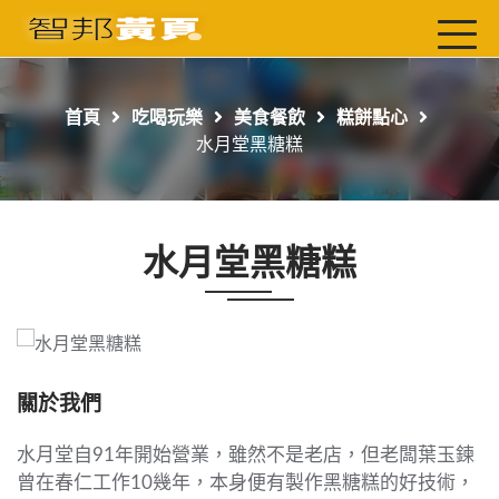
首頁
最新店家
首頁
吃喝玩樂
美食餐飲
糕餅點心
吃喝玩樂
水月堂黑糖糕
工商服務
玩樂導航主題行程
水月堂黑糖糕
免費刊登
一頁式黃頁
聯絡我們
關於我們
水月堂自91年開始營業，雖然不是老店，但老闆葉玉鍊
曾在春仁工作10幾年，本身便有製作黑糖糕的好技術，