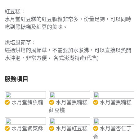
紅豆糕：
水月堂紅豆糕的紅豆顆粒非常多，份量足夠，可以同時
吃到黑糖糕及紅豆的美味。
烘培風茹草：
經過烘培的風茹草，不需要加水煮沸，可以直接以熱開
水沖泡，非常方便。 各式澎湖特產(代售)
服務項目
水月堂鮪魚糖
水月堂黑糖糕.
水月堂黑糖糕
紅豆糕
水月堂紫菜酥
水月堂紅豆糕
水月堂杏仁丁
香