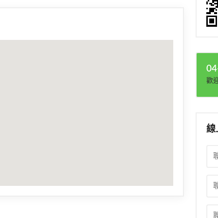
04
歡
線