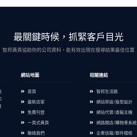
最關鍵時候，抓緊客戶目光
智邦黃頁協助你的公司資料，能有效出現在搜尋結果最佳位置
網站地圖
相關連結
站
首頁
智邦生活館
如
最新店家
網站架設/版型設計
頁
免費刊登
網站代管/虛擬主機
一頁式黃頁
網路開店/購物車系統
聯絡我們
企業信箱/郵件稽核