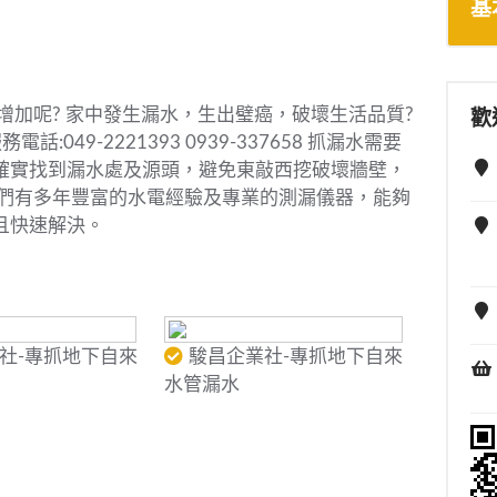
基
增加呢? 家中發生漏水，生出璧癌，破壞生活品質?
歡
:049-2221393 0939-337658 抓漏水需要
確實找到漏水處及源頭，避免東敲西挖破壞牆壁，
我們有多年豐富的水電經驗及專業的測漏儀器，能夠
且快速解決。
社-專抓地下自來
駿昌企業社-專抓地下自來
水管漏水