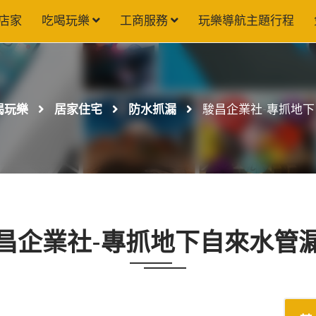
店家
吃喝玩樂
工商服務
玩樂導航主題行程
喝玩樂
居家住宅
防水抓漏
駿昌企業社-專抓地
昌企業社-專抓地下自來水管