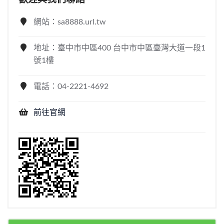
網站：sa8888.url.tw
地址：臺中市中區400 台中市中區臺灣大道一段1
號1樓
電話：04-2221-4692
前往官網