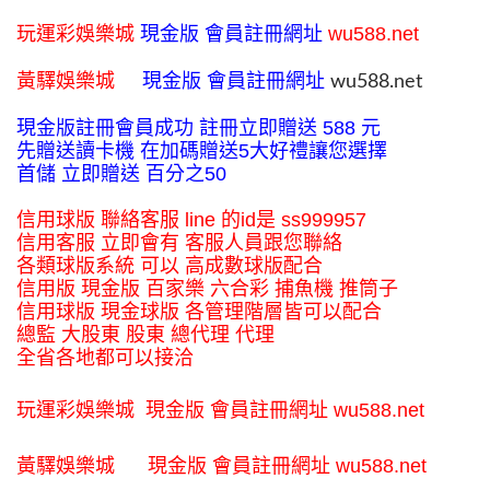
玩運彩娛樂城
現金版 會員註冊網址
wu588.net
黃驛娛樂城
現金版 會員註冊網址
wu588.net
現金版註冊會員成功 註冊立即贈送 588 元
先贈送讀卡機 在加碼贈送5大好禮讓您選擇
首儲 立即贈送 百分之50
信用球版 聯絡客服 line 的id是 ss999957
信用客服 立即會有 客服人員跟您聯絡
各類球版系統 可以 高成數球版配合
信用版 現金版 百家樂 六合彩 捕魚機 推筒子
信用球版 現金球版 各管理階層皆可以配合
總監 大股東 股東 總代理 代理
全省各地都可以接洽
現金版 會員註冊網址
wu588.net
玩運彩娛樂城
現金版 會員註冊網址
wu588.net
黃驛娛樂城