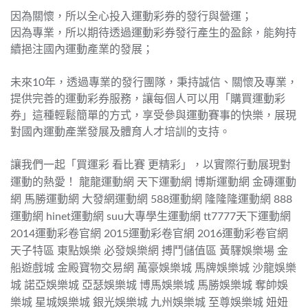
因為關懷，所以全心投入運動彩券的發行與營運；
因為專業，所以期待透過運動彩券發行產生的盈餘，能夠持
續挹注國內運動產業的發展；
未來10年，透過專業的發行團隊，秉持誠信、關懷及專業，
提供完善的運動彩券服務，讓每個人可以用「購買運動彩
券」這種輕鬆簡單的方式，享受參與運動賽事的快樂，展現
對國內運動產業發展及體育人才培訓的支持。
讓我們一起「買運彩 看比賽 更精彩」，以實際行動展現對
運動的熱愛！
龍龍運動網 天下運動網 博斯運動網 金磚運動
網 馬勝運動網 大發網運動網 588運動網 隆隆隆運動網 888
運動網 hinet運動網 suu大專學生運動網 tt7777天下運動網
2014運動彩卷官網 2015運動彩卷官網 2016運動彩卷官網
天子特區 東點娛樂 必發娛樂網 搏鬥儲值區 黃驛娛樂場 金
船遊戲城 金殿寶物交易網 萬豪娛樂城 馬牌娛樂城 沙龍娛樂
城 諾亞娛樂城 亞瑟娛樂城 博馬娛樂城 馬勝娛樂城 奪帥娛
樂城 星城娛樂城 銀光娛樂城 九州娛樂城 至尊娛樂城 妞妞