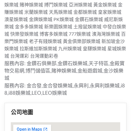
娛樂城 賭神娛樂城 搏鬥娛樂城 亞洲娛樂城 黃金娛樂城 金
賺娛樂城 米蘭娛樂城 天馬娛樂城 金都娛樂城 皇家娛樂城
澳星娛樂城 金牌娛樂城 PK娛樂城 金鑽石娛樂城 威尼斯娛
樂城 金多多娛樂城 新樂園娛樂城 土撥鼠娛樂城 中發白娛樂
城 快樂發娛樂城 博客多娛樂城 777娛樂城 濱海灣娛樂城 百
樂門娛樂城 老子有錢娛樂城 黃金俱樂部娛樂城 新加玻金沙
娛樂城 拉斯維加斯娛樂城 九州娛樂城 皇驛娛樂城 星城娛樂
城 台灣運彩 台灣運動彩卷
服務內容: 金鑽石俱樂部,金鑽石娛樂城,天子特區,金殿寶
物交易網,博鬥儲值區,賭神娛樂城,金船遊戲城,金沙娛樂
城
服務內容: 金合發,金合發娛樂城,永興利,永興利娛樂城,i8
8,i88娛樂城,LEO,LEO娛樂城
公司地圖