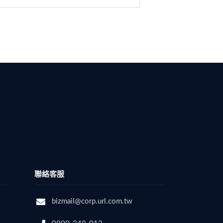
聯絡客服
bizmail@corp.url.com.tw