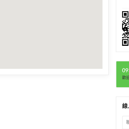
09
歡
線