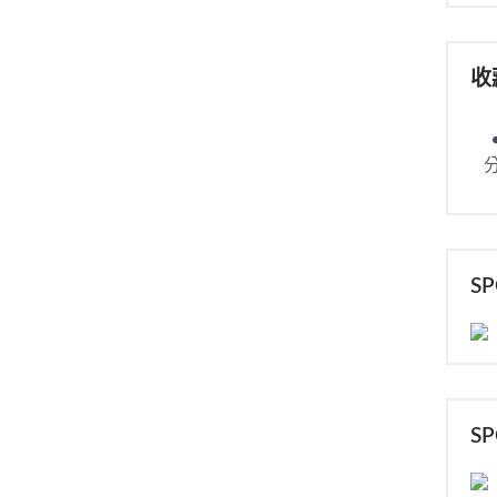
收
S
S