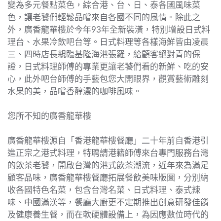
變為多元餐點菜色，綜合港、台、日、泰各國風味菜
色，讓老饕們輕鬆品嚐來自各國不同的風情。除此之
外，廣香龍華樓於今年93年全新裝潢，特別增設日式料
理台、水果冷飲吧台等。日式料理等各樣海鮮皆由凌晨
三、四時店長親臨基隆海港張羅，給顧客絕對青的保
證，日式料理師傅的專業更讓老饕們看的新鮮、吃的安
心，此外吧台師傅的手藝包您大開眼界，觀賞藝術雕刻
水果的美，品嚐香醇濃的咖啡風味。
您所不知的廣香龍華樓
廣香龍華樓源自「香港龍華樓餐廳」二十年前自香港引
進正宗之港式料理，特聘請港籍師傅來台專門服務台灣
的飲茶老饕，開啟台灣的港式飲茶潮流，近年來為滿足
顧客品味，廣香龍華樓餐廳拓展餐飲美味版圖，分別納
收各國特色名菜，包含台灣名菜、日式料理、泰式辣
味、中國滿漢等，餐廳大廚更不定期推出創意研發佳餚
及健康養生餐，而在軟硬體設備上，為因應數位時代的