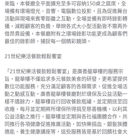
來臨，本餐廳全平面擴充至多可容納150桌之筵席，全
場備有環場燈光、音響、電腦數位投影，且為促進舞台
活動與現場來賓零距離之互動，全場並備有即時錄影轉
播，減輕顧客的負擔，舉辦各式大小型活動皆不需再外
借昂貴設備，本餐廳附有之環場錄影功能更成為顧客們
最佳的錄影師，捕捉每一個精彩鏡頭。
21世紀樂活餐飲輕鬆饗宴
「21世紀樂活餐飲輕鬆饗宴」是廣香龍華樓的服務宗
旨，龍華樓不僅追求多元餐飲美食的研發，更希望提供
數位功能服務，充分滿足顧客的各類需求，促進全場活
動之動感互動。廣香龍華樓餐廳對於環保及公益活動一
樣不遺餘力，龍華樓自行回收餐飲瓶罐，並定期送至回
收廠，每月並定期將所環保所得捐至慈善機構，以利其
公益活動之推行，龍華樓並定期與各社福團體合作，共
同推行各項健康促進推廣活動，如快樂捐血、銀髮族體
適能、養生健康講座等，這些服務皆是基於回饋社會大