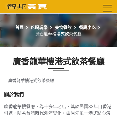
首頁
最新店家
首頁
吃喝玩樂
美食餐飲
餐廳小吃
吃喝玩樂
廣香龍華樓港式飲茶餐廳
工商服務
玩樂導航主題行程
廣香龍華樓港式飲茶餐廳
免費刊登
一頁式黃頁
聯絡我們
關於我們
廣香龍華樓餐廳，為十多年老店，其於民國82年自香港
引進，隨著台灣時代潮流變化，由原先單一港式點心演