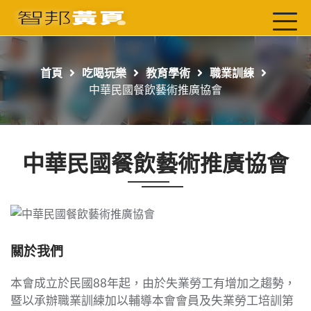
首頁
最新店家
首頁
吃喝玩樂
教育學術
職業訓練
吃喝玩樂
中華民國餐飲藝術推廣協會
工商服務
玩樂導航主題行程
中華民國餐飲藝術推廣協會
免費刊登
一頁式黃頁
聯絡我們
關於我們
本會成立於民國88年起，由於失業勞工有增加之趨勢，
暨以承辦職業訓練加以輔導本會會員及失業勞工培訓第