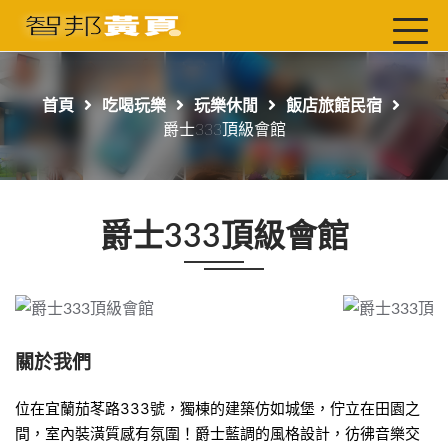
首頁
最新店家
首頁
吃喝玩樂
玩樂休閒
飯店旅館民宿
吃喝玩樂
爵士333頂級會館
工商服務
玩樂導航主題行程
爵士333頂級會館
免費刊登
一頁式黃頁
聯絡我們
關於我們
位在宜蘭茄苳路333號，獨棟的建築仿如城堡，佇立在田園之
間，室內裝潢質感有氛圍！爵士藍調的風格設計，彷彿音樂交