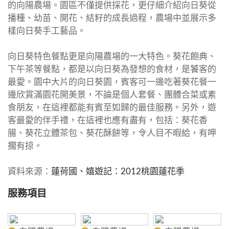
的向陽農場。園區不僅提供採花，更仔細介紹向日葵從
播種、幼苗、開花、結籽的成長過程，農場中並展示多
樣向日葵手工藝品。
向日葵特色餐點更是向陽農場的一大特色。葵花飽典、
下午茶等餐點，都是以向日葵為發想的食材，是饕客的
最愛。園中大片的向日葵園，賓客可一邊吃著葵花餐一
邊欣賞滿園花開美景，不論是個人套餐、團體合菜或素
食朋友，在這裡都能有賓至如歸的最佳服務。另外，遊
客最愛的伴手禮，在這裡也應有盡有，包括：葵花香
腸、葵花立體茶包、葵花酥餅等，令人目不暇給，有呷
擱有掠。
資料來源：
蓮荷國、嬉遊記：2012桃園蓮花季
服務項目