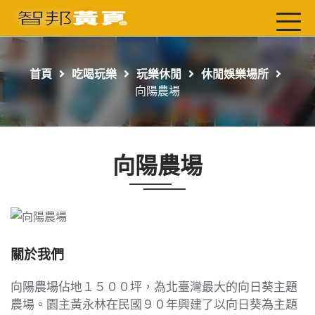
首頁
最新店家
首頁
吃喝玩樂
玩樂休閒
休閒娛樂場所
吃喝玩樂
向陽農場
工商服務
玩樂導航主題行程
向陽農場
免費刊登
一頁式黃頁
聯絡我們
關於我們
向陽農場佔地１５００坪，為北臺灣最大的向日葵主題
農場。園主黃永林在民國９０年興建了以向日葵為主題