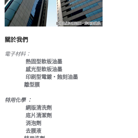
關於我們
電子材料：
熱固型軟板油墨
感光型軟板油墨
印刷型電鍍‧蝕刻油墨
離型膜
特用化學
：
網版清洗劑
底片清潔劑
消泡劑
去膜液