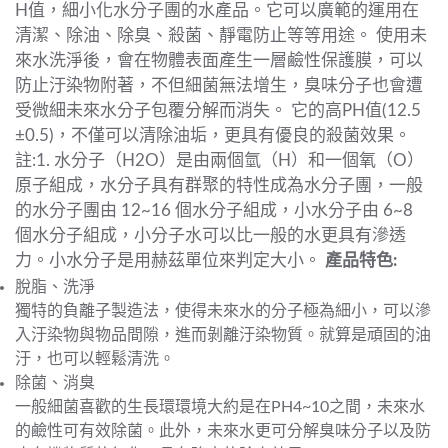
H值，細小化水分子團的水產品。它可以廣範的運用在
清潔、除油、除臭、殺菌、靜電防止等等用途。 使用未
來水洗淨後，會在物體表面產生一層鹼性保護膜，可以
防止汙染物附著，不但細菌無法增生，臭味分子也會遭
受微細未來水分子包覆分解而消失。 它的高PH值(12.5
±0.5)，不僅可以清除油垢，更具有優良的殺菌效果。
註:1. 水分子（H2O）是由兩個氫（H）和一個氧（O）
原子組成，水分子具有群聚的特性成為水分子團，一般
的水分子團由 12~16 個水分子組成，小水分子由 6~8
個水分子組成，小分子水可以比一般的水更具有滲透
力。小水分子是用赫茲單位來判定大小。
產品特色:
脫脂、洗淨
獨特的負離子製造法，使得未來水的分子極為細小，可以滲
入汙染物與物品間隙，進而剝離汙染物質。就算是頑固的油
汙，也可以輕鬆清洗。
除菌、消臭
一般細菌喜歡的生長環環境大約是在PH4~10之間，未來水
的鹼性可有效除菌。此外，未來水更可分解臭味分子以及防