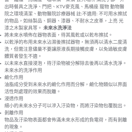
出時餐具之洗淨、門把、KTV麥克風、馬桶座 寵物 動物醫
院之環境清潔、動物醫院診療器械 註:不適用: 不可用水擦拭
的物品，如絲製品、銅器、漆器、不耐水之皮革，上亮 光
漆之木製家具等。
未來水洗淨法
將未來水噴佈在器物表面，待其風乾或以乾布擦拭。
以乾淨的布用未來水沾濕後擦拭器物，無須再以清水二度清
洗，但需注意儘量不要讓原液長期接觸皮膚，以免過敏皮膚
體質者發生不適。
以未來水直接浸泡，待汙染物被分解除去後再以清水洗淨。
未來水的洗淨作用
鹼化作用
油脂成分受到未來水的鹼化作用而分解，鹼化物類似以界面
活性劑處理的效果而脫離。
浸透作用
細小的未來水分子可以滲入汙染物，而將汙染物包覆脫出。
剝離作用
物品及汙染物表面都會佈滿未來水形成的負電荷，而有剝離
的現象。