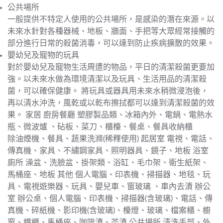
公共場所
一般提供不特定人使用的公共場所，是感染的潛在來源。以
未來水針對各種器械、地板、牆面、手把等大眾經常接觸的
部分進行日常的殺菌消毒，可以達到防止疾病擴散的效果。
嬰幼兒及寵物的玩具
對於嬰幼兒及寵物生活周遭的物品，平日的清潔殺菌更要加
強。以未來水做為環境清潔以及玩具、生活用品的清潔殺
菌，可以確保健康。 將玩具或器具用未來水稍微浸泡後，
再以清水沖洗，風乾或以乾布擦拭都可以達到清潔殺菌的效
果。 家居 廚房餐廳 塑膠製品類、冰箱內外、電鍋、電熱水
瓶、微波爐 、砧板、菜刀、櫃檯、餐桌、餐具收納櫃
除油煙機、餐具、蔬果洗滌(稀釋使用) 起居室 電視、電話、
傳真機、家具、不繡鋼家具、照明器具、鏡子、地板 浴室
廁所 澡盆、洗臉盆、掛架類、浴缸、毛巾架、衛生紙架、
馬桶座、地板 其他 個人電腦、印表機、掃描器、地毯、玩
具、電視遊樂器、玩具、嬰兒車、窗玻璃 、車內去漬 辦公
室 辦公桌、個人電腦、印表機、掃描器(含玻璃)、電話、傳
真機、碎紙機、影印機(含玻璃)、檯燈、玻璃、檔案櫃、櫥
窗、鐵櫃、馬桶座、咖啡漬、茶漬 公共場所 清洗手部、外