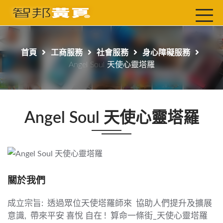
首頁
最新店家
首頁
工商服務
社會服務
身心障礙服務
吃喝玩樂
Angel Soul 天使心靈塔羅
工商服務
玩樂導航主題行程
Angel Soul 天使心靈塔羅
免費刊登
一頁式黃頁
聯絡我們
關於我們
成立宗旨
透過眾位天使塔羅師來
協助人們提升及擴展
:
意識
帶來平安
喜悅
自在
算命一條街
天使心靈塔羅
,
!
_