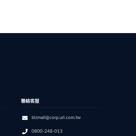
聯絡客服
bizmail@corp.url.com.tw
0800-248-013