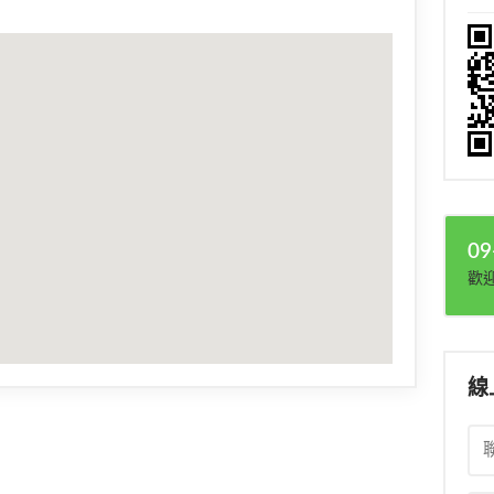
09
歡
線