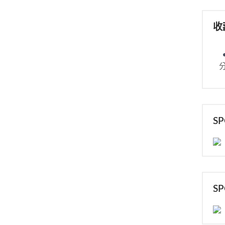
收
S
S