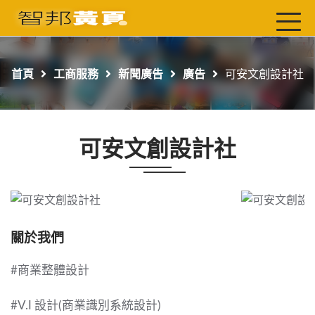
首頁
最新店家
首頁
工商服務
新聞廣告
廣告
可安文創設計社
吃喝玩樂
工商服務
可安文創設計社
玩樂導航主題行程
免費刊登
一頁式黃頁
聯絡我們
關於我們
#商業整體設計
#V.I 設計(商業識別系統設計)