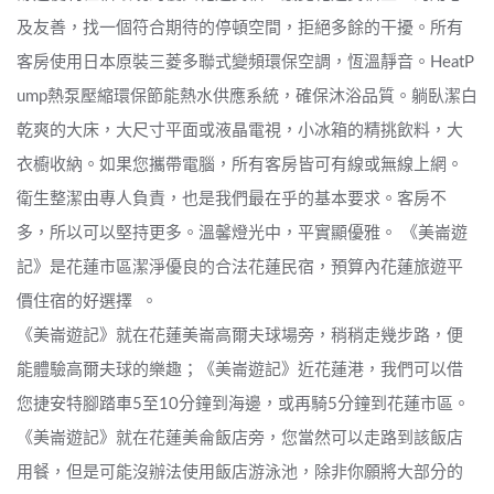
及友善，找一個符合期待的停頓空間，拒絕多餘的干擾。所有
客房使用日本原裝三菱多聯式變頻環保空調，恆溫靜音。HeatP
ump熱泵壓縮環保節能熱水供應系統，確保沐浴品質。躺臥潔白
乾爽的大床，大尺寸平面或液晶電視，小冰箱的精挑飲料，大
衣櫥收納。如果您攜帶電腦，所有客房皆可有線或無線上網。
衛生整潔由專人負責，也是我們最在乎的基本要求。客房不
多，所以可以堅持更多。溫馨燈光中，平實顯優雅。 《美崙遊
記》是花蓮市區潔淨優良的合法花蓮民宿，預算內花蓮旅遊平
價住宿的好選擇
。
《美崙遊記》就在花蓮美崙高爾夫球場旁，稍稍走幾步路，便
能體驗高爾夫球的樂趣；《美崙遊記》近花蓮港，我們可以借
您捷安特腳踏車5至10分鐘到海邊，或再騎5分鐘到花蓮市區。
《美崙遊記》就在花蓮美侖飯店旁，您當然可以走路到該飯店
用餐，但是可能沒辦法使用飯店游泳池，除非你願將大部分的