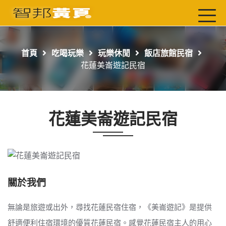
首頁
最新店家
首頁
吃喝玩樂
玩樂休閒
飯店旅館民宿
吃喝玩樂
花蓮美崙遊記民宿
工商服務
玩樂導航主題行程
花蓮美崙遊記民宿
免費刊登
一頁式黃頁
聯絡我們
關於我們
無論是旅遊或出外，尋找花蓮民宿住宿，《美崙遊記》是提供
舒適便利住宿環境的優質花蓮民宿。感覺花蓮民宿主人的用心